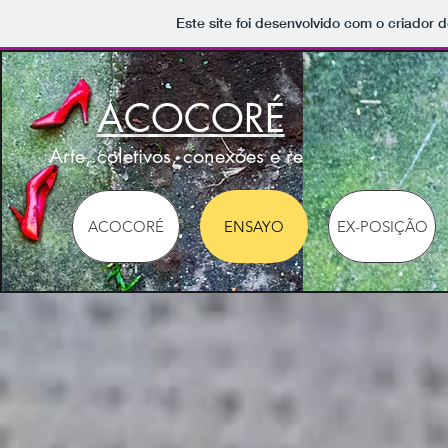
Este site foi desenvolvido com o criador d
ACOCORÉ
Arte, coletivos, conexões e redes
ACOCORÉ
ENSAYO
EX-POSIÇÃO